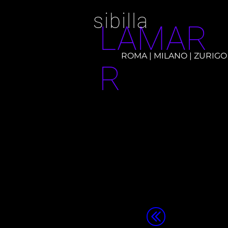
sibilla
LAMAR
ROMA | MILANO | ZURIGO
R